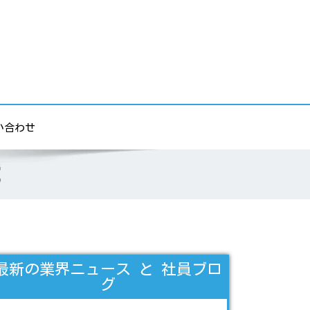
い合わせ
識
最新の業界ニュース と 社員ブロ
グ